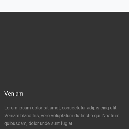
Veniam
Lorem ipsum dolor sit amet, consectetur adipisicing elit.
Veniam blanditiis, vero voluptatum distinctio qui. Nostrum
quibusdam, dolor unde sunt fugiat.